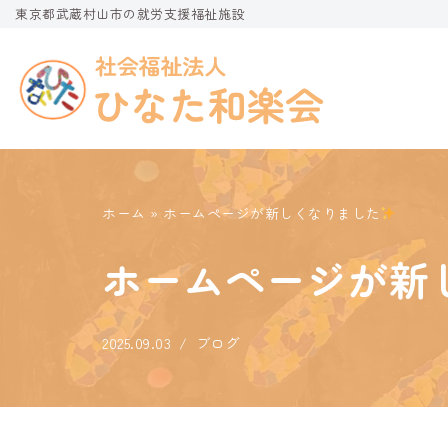
東京都武蔵村山市の就労支援福祉施設
コ
ン
テ
ン
ツ
へ
ホーム
»
ホームページが新しくなりました
ス
キ
ホームページが新
ッ
プ
2025.09.03
ブログ